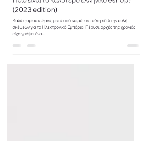
Fotis Antonopoulos
Oct 24, 2023
9 min read
Ποιο είναι το καλύτερο ελληνικό eshop?
(2023 edition)
Καλώς ορίσατε ξανά, μετά από καιρό, σε τούτη εδώ την αυλή
σκέψεων για το Ηλεκτρονικό Εμπόριο. Πέρυσι, αρχές της χρονιάς,
είχα γράψει ένα...