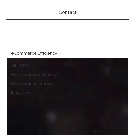
Contact
eCommerce Efficiency
All Posts
eCommerce Efficiency
eCommerce Related
Innovation