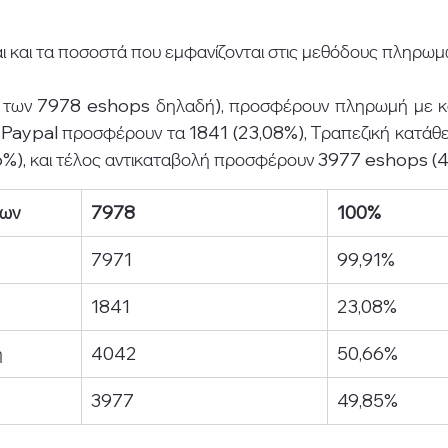
αι και τα ποσοστά που εμφανίζονται στις μεθόδους πληρωμ
α των 7978 eshops δηλαδή), προσφέρουν πληρωμή με κά
 Paypal προσφέρουν τα 1841 (23,08%), Τραπεζική κατάθ
), και τέλος αντικαταβολή προσφέρουν 3977 eshops (4
των
7978
100%
7971
99,91%
1841
23,08%
η
4042
50,66%
3977
49,85%