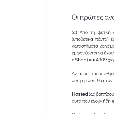
Οι πρώτες αν
(α) Από τη φετινή 
(υποθετικά πάντα) έ
καταστήματα χρησιμο
εμφανίζονται να έχου
eShop) και 4909 χωρί
Αν τώρα, προσπαθήσο
αυτή η τάση, θα ήταν
Hosted 
(ας βαπτίσο
αυτά που έχουν ήδη 