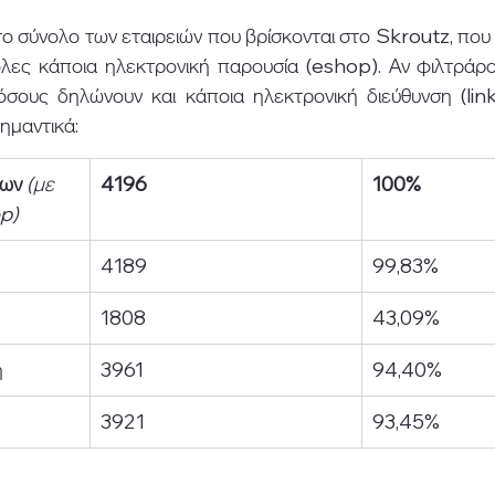
ο σύνολο των εταιρειών που βρίσκονται στο Skroutz, που 
όλες κάποια ηλεκτρονική παρουσία (eshop). Αν φιλτράρου
ους δηλώνουν και κάποια ηλεκτρονική διεύθυνση (link
ημαντικά: 
των
(με 
4196
100%
op)
4189
99,83%
1808
43,09%
η
3961
94,40%
3921
93,45%