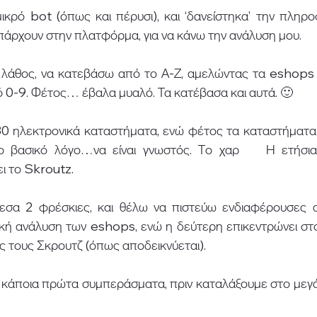
ικρό bot (όπως και πέρυσι), και ‘δανείστηκα’ την πληρο
άρχουν στην πλατφόρμα, για να κάνω την ανάλυση μου. 
το λάθος, να κατεβάσω από το Α-Ζ, αμελώντας τα eshops 
ό 0-9. Φέτος… έβαλα μυαλό. Τα κατέβασα και αυτά. 🙂 
0 ηλεκτρονικά καταστήματα, ενώ φέτος τα καταστήματα 
ο βασικό λόγο…να είναι γνωστός. Το χαρ    Η ετήσια
ι το Skroutz. 
σα 2 φρέσκιες, και θέλω να πιστεύω ενδιαφέρουσες αν
ή ανάλυση των eshops, ενώ η δεύτερη επικεντρώνει στου
ς τους Σκρουτζ (όπως αποδεικνύεται). 
κάποια πρώτα συμπεράσματα, πριν καταλάξουμε στο μεγάλο