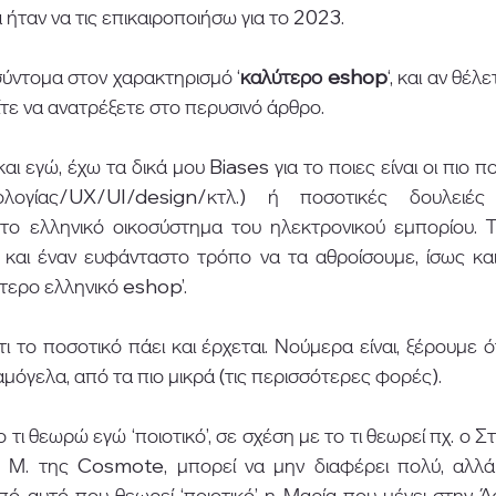
ήταν να τις επικαιροποιήσω για το 2023. 
ντομα στον χαρακτηρισμό ‘
καλύτερο eshop
‘, και αν θέλ
τε να ανατρέξετε στο περυσινό άρθρο. 
αι εγώ, έχω τα δικά μου Biases για το ποιες είναι οι πιο πο
λογίας/UX/UI/design/κτλ.) ή ποσοτικές δουλειές (τ
 στο ελληνικό οικοσύστημα του ηλεκτρονικού εμπορίου. Τ
και έναν ευφάνταστο τρόπο να τα αθροίσουμε, ίσως και
τερο ελληνικό eshop’. 
ι το ποσοτικό πάει και έρχεται. Νούμερα είναι, ξέρουμε ό
μόγελα, από τα πιο μικρά (τις περισσότερες φορές). 
 τι θεωρώ εγώ ‘ποιοτικό’, σε σχέση με το τι θεωρεί πχ. ο Σ
 Μ. της Cosmote, μπορεί να μην διαφέρει πολύ, αλλά 
πό αυτό που θεωρεί ‘ποιοτικό’ η Μαρία που μένει στην Ά