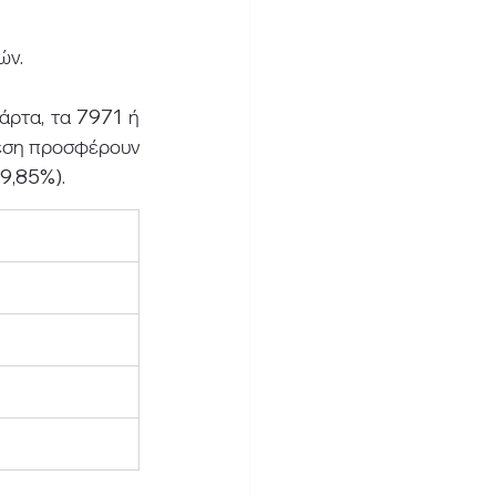
ών. 
ρτα, τα 7971 ή 
εση προσφέρουν 
9,85%). 