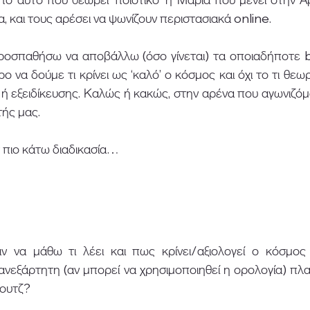
α, και τους αρέσει να ψωνίζουν περιστασιακά online. 
 προσπαθήσω να αποβάλλω (όσο γίνεται) τα οποιαδήποτε b
ρο να δούμε τι κρίνει ως ‘καλό’ ο κόσμος και όχι το τι θε
 ή εξειδίκευσης. Καλώς ή κακώς, στην αρένα που αγωνιζόμα
τής μας. 
πιο κάτω διαδικασία…  
 να μάθω τι λέει και πως κρίνει/αξιολογεί ο κόσμος 
ανεξάρτητη (αν μπορεί να χρησιμοποιηθεί η ορολογία) πλ
ουτζ? 