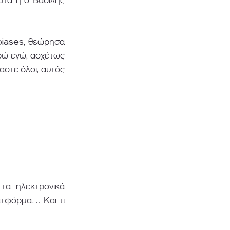
iases, θεώρησα 
ωρώ εγώ, ασχέτως 
στε όλοι, αυτός 
τα ηλεκτρονικά 
ατφόρμα… Και τι 