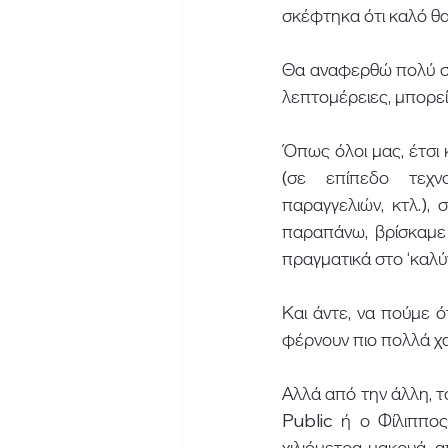
σκέφτηκα ότι καλό θα 
Θα αναφερθώ πολύ σύ
λεπτομέρειες, μπορεί
Όπως όλοι μας, έτσι κ
(σε επίπεδο τεχνο
παραγγελιών, κτλ.),
παραπάνω, βρίσκαμε 
πραγματικά στο ‘καλύ
Και άντε, να πούμε ότ
φέρνουν πιο πολλά χα
Αλλά από την άλλη, το
Public ή ο Φίλιππος
χιλιόμετρα μακρυά, α