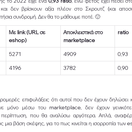
ης το 2022 είχε ένα 
0,93 ratio
, ενώ φέτος έχει πέσει στο
ί και δεν βρίσκουν αξία πλέον στο Σκρουτζ (και αποσ
ήσια συνδρομή. Δεν θα το μάθουμε ποτέ. 🙂 
Με link (URL σε 
Αποκλειστικά στο 
ratio
eshop)
marketplace
5271
4909
0,93
4196
3782
0,90
τρομερές επιφυλάξεις ότι αυτοί που δεν έχουν δηλώσει 
νε μόνο μέσω του marketplace, δεν έχουν γενικότερ
 περίπτωση, που θα αναλύσω αργότερα. Απλά, αναφέρ
ς μια βάση σκέψης, για το πως κινείται η ισορροπία των 