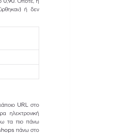
 0,90. Οπότε, ή 
ύρθηκαν) ή δεν 
κάποιο URL στο 
α ηλεκτρονική 
ω τα πιο πάνω 
eshops πάνω στο 