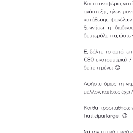
Και το αναφέρω, γιατί
ανάπτυξης ηλεκτρονι
κατάθεσης φακέλων γ
ξεκινήσει η διαδικ
δευτερόλεπτα, ώστε ν
Ε, βάλτε το αυτό, επί
€80 εκατομμύρια) / 
δείτε τι μένει. 🙄 
Αφήστε όμως τη γκρί
μέλλον, και ίσως έχει
Και θα προσπαθήσω να
Γιατί είμαι large.  😉 
(a) την τυπική μικρή ε