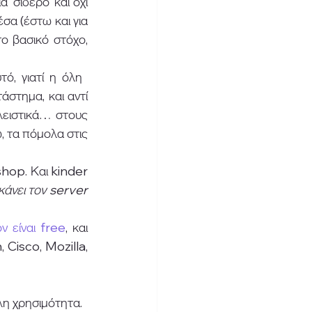
‘σίδερο’ και όχι 
α (έστω και για 
ο βασικό στόχο, 
ό, γιατί η όλη 
άστημα, και αντί 
λειστικά… στους 
 τα πόμολα στις 
shop. Και kinder 
κάνει τον server 
ν είναι free
, και 
Cisco, Mozilla, 
λη χρησιμότητα. 