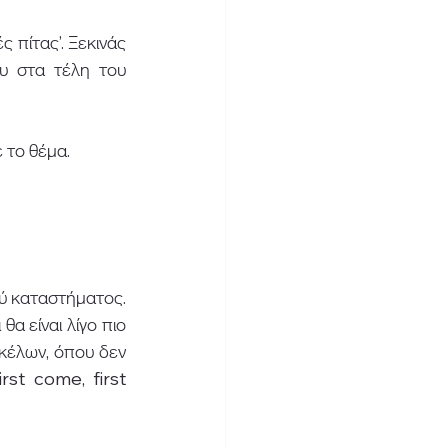
 πίτας’. Ξεκινάς 
υ στα τέλη του 
το θέμα.  
ύ καταστήματος. 
α είναι λίγο πιο 
κέλων, όπου δεν 
rst come, first 