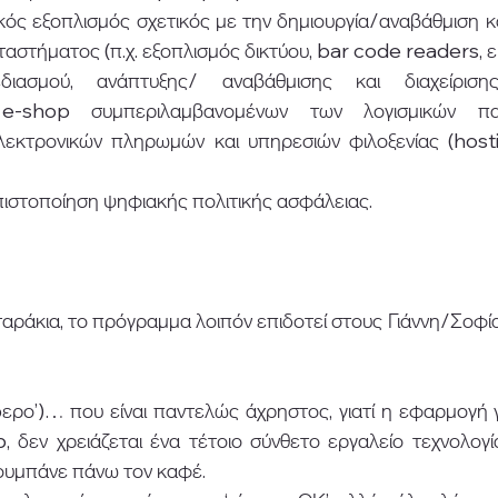
ός εξοπλισμός σχετικός με την δημιουργία/αναβάθμιση και
ταστήματος (π.χ. εξοπλισμός δικτύου, bar code readers, 
διασμού, ανάπτυξης/ αναβάθμισης και διαχείρισης
e-shop συμπεριλαμβανομένων των λογισμικών παρα
εκτρονικών πληρωμών και υπηρεσιών φιλοξενίας (hostin
πιστοποίηση ψηφιακής πολιτικής ασφάλειας.  
ταράκια, το πρόγραμμα λοιπόν επιδοτεί στους Γιάννη/Σοφί
δερο’)… που είναι παντελώς άχρηστος, γιατί η εφαρμογή 
 δεν χρειάζεται ένα τέτοιο σύνθετο εργαλείο τεχνολογία
κουμπάνε πάνω τον καφέ.