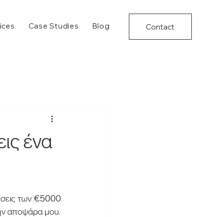
ices
Case Studies
Blog
Contact
εις ένα
ήσεις των €5000 
για την κατασκευή ηλεκτρονικών καταστημάτων, σκέφτηκα  να γράψω και εγώ την αποψάρα μου. 