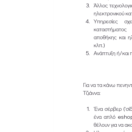
Άλλος τεχνολογικ
ηλεκτρονικού κα
Υπηρεσίες σχε
καταστήματος 
αποθήκης και ηλ
κλπ.)
Ανάπτυξη ή/και 
Για να τα κάνω πενην
Τζιάννα: 
Ένα σέρβερ (‘σί
ένα απλό eshop,
θέλουν για να α