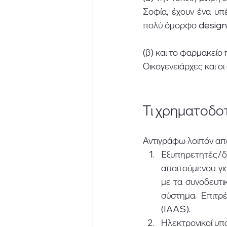
Σοφία, έχουν ένα υπ
πολύ όμορφο design (γ
(β) και το φαρμακείο π
Οικογενειάρχες και οι
Τι χρηματοδοτ
Αντιγράφω λοιπόν απ
Eξυπηρετητές/
απαιτούμενου γι
με τα συνοδευτικ
σύστημα. Επιτρ
(IAAS).
Ηλεκτρονικοί υ