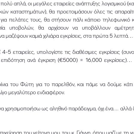
 πολύ απλά, οι μεγάλες εταιρείες ανάπτυξης λογισμικού (και 
κών καταστημάτων), θα προετοιμάσουν όλες τις απαραίτητ
ια πελάτες τους, θα στήσουν πάλι κάποιο τηλεφωνικό κέν
ασία υποβολών, θα αρχίσουν να υποβάλλουν αμέτρητε
α μαζέψουν καμιά χιλιάρα εγκρίσεις, στα πρώτα 5 λεπτά…
 4-5 εταιρείες, υπολογίστε τις διαθέσιμες εγκρίσεις (συν
επιδότηση ανά έγκριση (€5000) = 16,000 εγκρίσεις)… κ
νια του Φώτη για το παρελθόν, και πάμε να δούμε κάτι π
 λίγο μεγαλύτερο ενδιαφέρον. 
 χρησιμοποιήσω ως αληθινό παράδειγμα, όχι ένα… αλλά δυ
πιχείρηση του γείτονα μου, του κ. Γιάννη, όπου μαζί με τη γυ