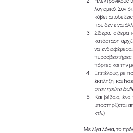
Ηλεκτρονικούς υπ
λογισμικό. Συν ό
κόβει αποδείξεις
που δεν είναι ά
Σίδερα, σίδερα κ
κατάσταση αρχίζε
να ενδιαφέρεσαι
πυροσβεστήρες, τ
πόρτες και την 
Επιτέλους, ρε πσ
έκπληξη, και hos
στον πρώτο bull
Και βέβαια, έν
υποστηρίζεται α
κτλ.) 
Με λίγα λόγια, το πρό