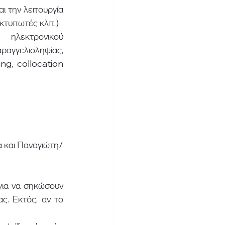
 την λειτουργία 
εκτυπωτές κλπ.)
 ηλεκτρονικού 
γγελιοληψίας, 
g, collocation 
α και Παναγιώτη/
για να σηκώσουν 
ς. Εκτός, αν το 