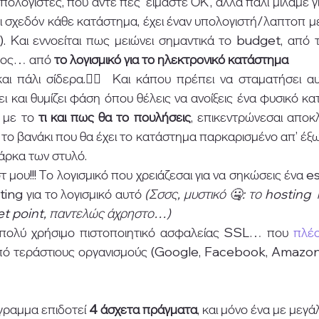
ολογιστές, που άντε πες ‘είμαστε ΟΚ’, αλλά πάλι μιλάμε για 
τι σχεδόν κάθε κατάστημα, έχει έναν υπολογιστή/λαπτοπ μέσ
). Και εννοείται πως μειώνει σημαντικά το budget, από τ
λλος… από 
το λογισμικό για το ηλεκτρονικό κατάστημα
αι πάλι σίδερα.🤷‍♂️ Και κάπου πρέπει να σταματήσει αυτ
ι και θυμίζει φάση όπου θέλεις να ανοίξεις ένα φυσικό κατ
 με το 
τι και πως θα το πουλήσεις
, επικεντρώνεσαι αποκ
ο βανάκι που θα έχει το κατάστημα παρκαρισμένο απ’ έξω,
μάρκα των στυλό.
τ μου!!! Το λογισμικό που χρειάζεσαι για να σηκώσεις ένα e
ting για το λογισμικό αυτό 
(Σσσς, μυστικό 🤐: το hosting  
et point, παντελώς άχρηστο…)
α πολύ χρήσιμο πιστοποιητικό ασφαλείας SSL… που 
πλέο
πό τεράστιους οργανισμούς (Google, Facebook, Amazon, 
γραμμα επιδοτεί 
4 άσχετα πράγματα
, και μόνο ένα με μεγά