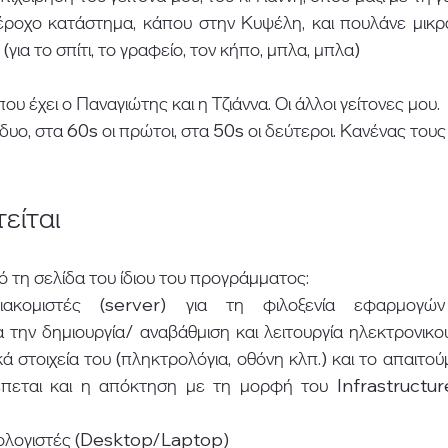
έροχο κατάστημα, κάπου στην Κυψέλη, και πουλάνε μικρά 
ια το σπίτι, το γραφείο, τον κήπο, μπλα, μπλα)  
ου έχει ο Παναγιώτης και η Τζιάννα. Οι άλλοι γείτονες μου.  
 δυο, στα 60s οι πρώτοι, στα 50s οι δεύτεροι. Κανένας του
είται 
ό τη 
σελίδα του ίδιου του προγράμματος
:  
διακομιστές (server) για τη φιλοξενία εφαρμογών
α την δημιουργία/ αναβάθμιση και λειτουργία ηλεκτρονικο
ά στοιχεία του (πληκτρολόγια, οθόνη κλπ.) και το απαιτούμ
έπεται και η απόκτηση με τη μορφή του Infrastructur
πολογιστές (Desktop/Laptop)